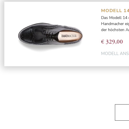
MODELL 1
Das Modell 14 
Handmacher eign
der höchsten A
€
329,00
MODELL AN