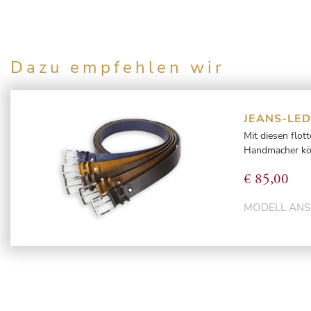
Dazu empfehlen wir
JEANS-LE
Mit diesen flot
Handmacher könn
€
85,00
MODELL AN