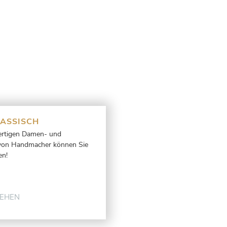
LASSISCH
ertigen Damen- und
 von Handmacher können Sie
en!
SEHEN