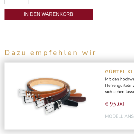
IN DEN WARENKORB
Dazu empfehlen wir
GÜRTEL K
Mit den hochw
Herrengürteln
sich sehen lass
€
95,00
MODELL AN